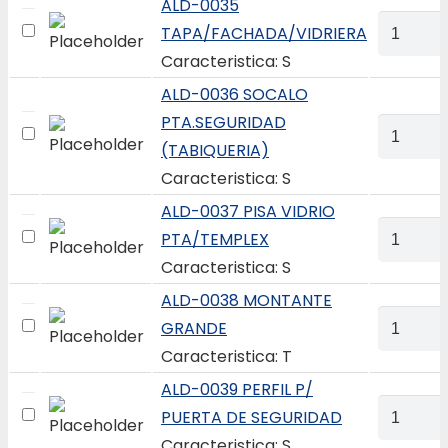
ALD-0035
quantity
ALD-
TAPA/FACHADA/VIDRIERA
0035
Caracteristica: S
TAPA/FA
ALD-0036 SOCALO
quantity
PTA.SEGURIDAD
ALD-
(TABIQUERIA)
0036
Caracteristica: S
SOCALO
PTA.SEG
ALD-0037 PISA VIDRIO
ALD-
(TABIQU
PTA/TEMPLEX
0037
quantity
Caracteristica: S
PISA
ALD-0038 MONTANTE
VIDRIO
ALD-
GRANDE
PTA/TEM
0038
Caracteristica: T
quantity
MONTAN
ALD-0039 PERFIL P/
GRANDE
ALD-
PUERTA DE SEGURIDAD
quantity
0039
Caracteristica: S