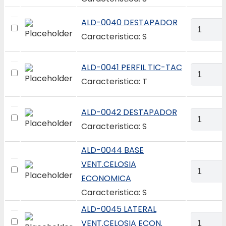
PERFIL
P/
ALD-0040 DESTAPADOR
ALD-
PUERTA
Caracteristica: S
0040
DE
DESTAP
SEGURID
quantity
ALD-0041 PERFIL TIC-TAC
ALD-
quantity
Caracteristica: T
0041
PERFIL
TIC-
ALD-0042 DESTAPADOR
ALD-
TAC
Caracteristica: S
0042
quantity
DESTAP
ALD-0044 BASE
quantity
VENT.CELOSIA
ALD-
ECONOMICA
0044
Caracteristica: S
BASE
VENT.CE
ALD-0045 LATERAL
ALD-
ECONOM
VENT.CELOSIA ECON.