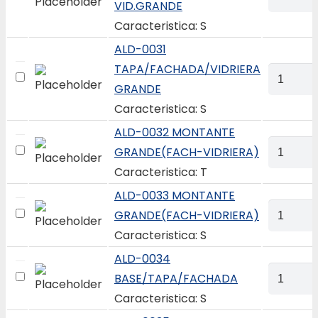
VID.GRANDE
0030
Caracteristica: S
BASE/T
Y
ALD-0031
VID.GRA
TAPA/FACHADA/VIDRIERA
ALD-
quantity
GRANDE
0031
Caracteristica: S
TAPA/FA
GRANDE
ALD-0032 MONTANTE
ALD-
quantity
GRANDE(FACH-VIDRIERA)
0032
Caracteristica: T
MONTAN
ALD-0033 MONTANTE
GRANDE
ALD-
GRANDE(FACH-VIDRIERA)
VIDRIERA
0033
Caracteristica: S
quantity
MONTAN
ALD-0034
GRANDE
ALD-
BASE/TAPA/FACHADA
VIDRIERA
0034
Caracteristica: S
quantity
BASE/T