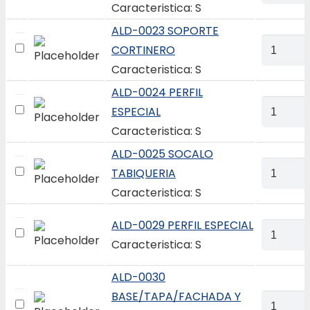
0022
Caracteristica: S
PISA
ALD-0023 SOPORTE
VIDRIO
ALD-
CORTINERO
COLOMB
0023
Caracteristica: S
quantity
SOPORT
ALD-0024 PERFIL
CORTIN
ALD-
ESPECIAL
quantity
0024
Caracteristica: S
PERFIL
ALD-0025 SOCALO
ESPECIAL
ALD-
TABIQUERIA
quantity
0025
Caracteristica: S
SOCALO
TABIQUE
ALD-0029 PERFIL ESPECIAL
ALD-
quantity
Caracteristica: S
0029
PERFIL
ALD-0030
ESPECIAL
BASE/TAPA/FACHADA Y
ALD-
quantity