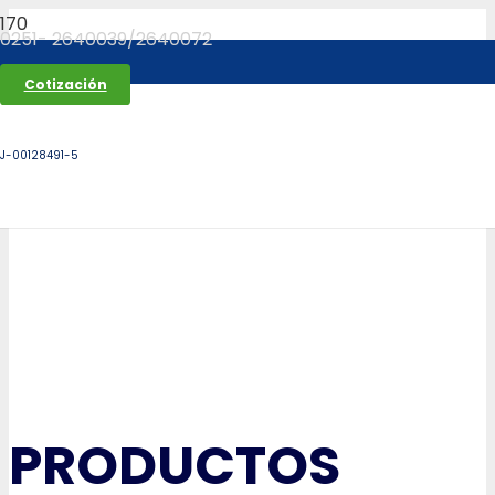
0251- 2640039/2640072
Cotización
J-00128491-5
PRODUCTOS