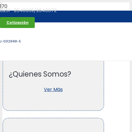
0251- 2640039/2640072
Cotización
J-00128491-5
¿Quienes Somos?
Ver Más