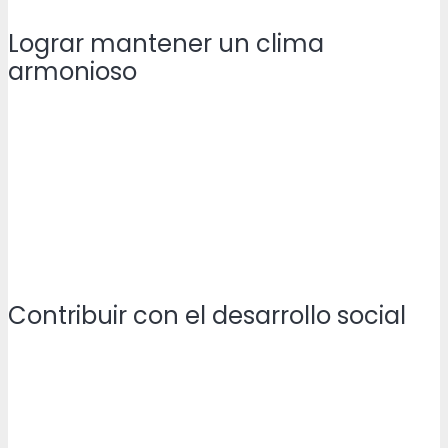
Lograr mantener un clima
armonioso
que contribuya al mejor desenvolvimiento de las
labores de los trabajadores.
Contribuir con el desarrollo social
de las comunidades financiando obras de interés
público.