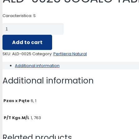
Caracteristica: S
ALD-
0025
Add to cart
SOCALO
TABIQUERIA
SKU:
ALD-0025
Category:
Perfileria Natural
quantity
Additional information
Additional information
Pzas x Pqte
6, 1
P/T Kgs.M/L
1, 763
Related products