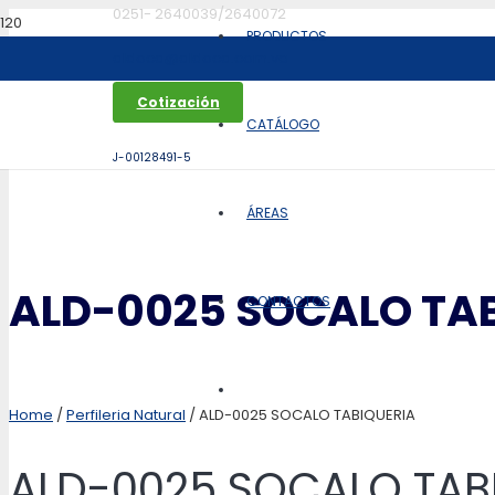
0251- 2640039/2640072
PRODUCTOS
aldoca@aldoca.com.ve
Cotización
CATÁLOGO
J-00128491-5
ÁREAS
ALD-0025 SOCALO TA
CONTACTOS
Home
/
Perfileria Natural
/ ALD-0025 SOCALO TABIQUERIA
ALD-0025 SOCALO TAB