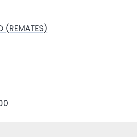
O (REMATES)
00