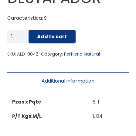
Caracteristica: S
ALD-
Add to cart
0042
DESTAPADOR
SKU:
ALD-0042
Category:
Perfileria Natural
quantity
Additional information
Pzas x Pqte
6, 1
P/T Kgs.M/L
1, 04