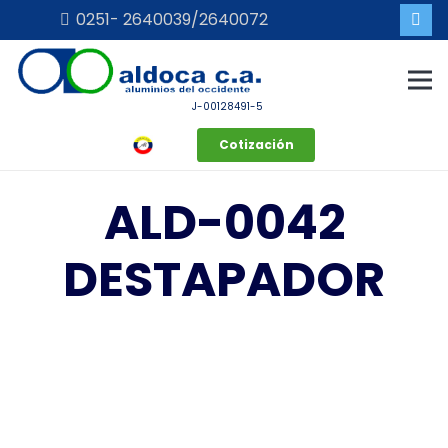
0251- 2640039/2640072
J-00128491-5
Cotización
ALD-0042
DESTAPADOR