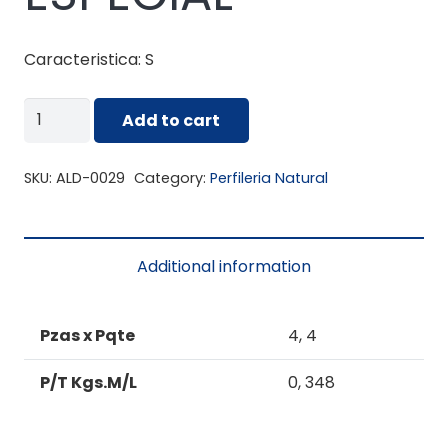
Caracteristica: S
ALD-
Add to cart
0029
PERFIL
SKU:
ALD-0029
Category:
Perfileria Natural
ESPECIAL
quantity
Additional information
Pzas x Pqte
4, 4
P/T Kgs.M/L
0, 348