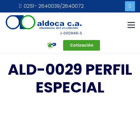
0251- 2640039/2640072
J-00128491-5
Cotización
ALD-0029 PERFIL
ESPECIAL