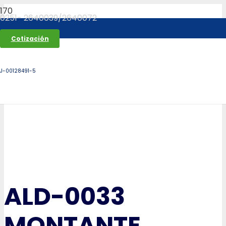
0251- 2640039/2640072
Cotización
J-00128491-5
ALD-0033
MONTANTE