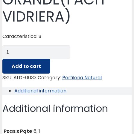
VIDRIERA)
Caracteristica: S
ALD-
0033
MONTANTE
Add to cart
GRANDE(FACH-
SKU:
ALD-0033
Category:
Perfileria Natural
VIDRIERA)
Additional information
quantity
Additional information
Pzas x Pqte
6, 1