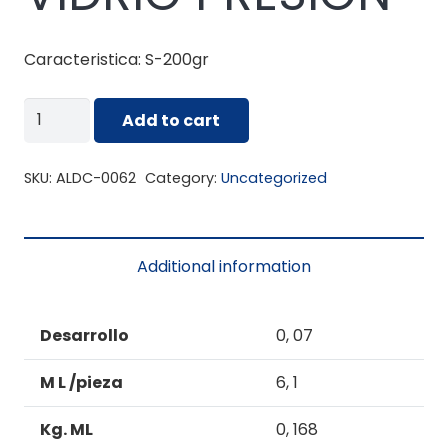
Caracteristica: S-200gr
ALDC-
Add to cart
0062
FIJA
SKU:
ALDC-0062
Category:
Uncategorized
VIDRIO
PRESION
quantity
Additional information
Desarrollo
0, 07
M L /pieza
6, 1
Kg. ML
0, 168