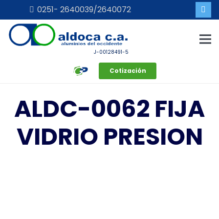
0251- 2640039/2640072
J-00128491-5
Cotización
ALDC-0062 FIJA
VIDRIO PRESION