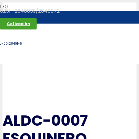
0251- 2640039/2640072
Cotización
J-00128491-5
ALDC-0007
ESQUINERO