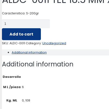
Caracteristica: S-200gr
ALDC-
0011
Add to cart
TEE
18.5
SKU:
ALDC-0011
Category:
Uncategorized
MM
Additional information
X
18.5
Additional information
MM
CIELO
Desarrollo
RASO
quantity
M L /pieza
6
Kg. ML
0, 108