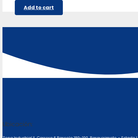
Add to cart
Ubicación:
Zona Industrial II, Carrera 6 Parcela 189-190 Barquisimeto – Estado