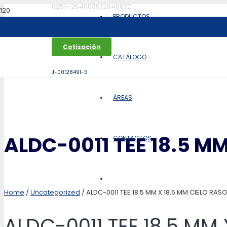
0251- 2640039/2640072
PRODUCTOS
aldoca@aldoca.com.ve
Cotización
CATÁLOGO
J-00128491-5
ÁREAS
ALDC-0011 TEE 18.5 MM
CONTACTOS
Home
/
Uncategorized
/ ALDC-0011 TEE 18.5 MM X 18.5 MM CIELO RAS
ALDC-0011 TEE 18.5 MM