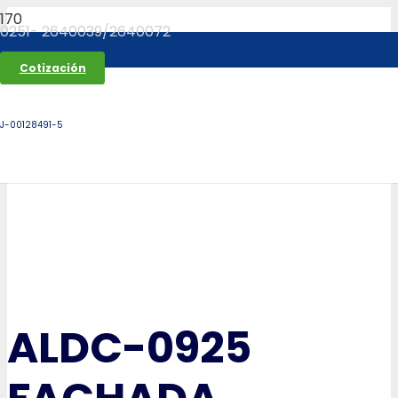
0251- 2640039/2640072
Cotización
J-00128491-5
ALDC-0925