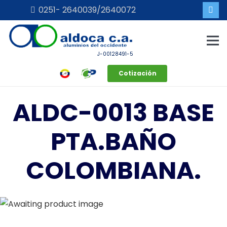
0251- 2640039/2640072
J-00128491-5
Cotización
ALDC-0013 BASE
PTA.BAÑO
COLOMBIANA.