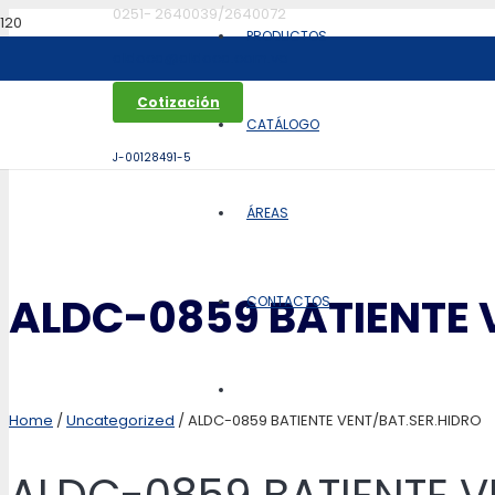
0251- 2640039/2640072
PRODUCTOS
aldoca@aldoca.com.ve
Cotización
CATÁLOGO
J-00128491-5
ÁREAS
ALDC-0859 BATIENTE 
CONTACTOS
Home
/
Uncategorized
/ ALDC-0859 BATIENTE VENT/BAT.SER.HIDRO