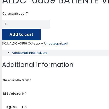
ALDC-0859 BATIENTE V
Caracteristica: T
ALDC-
0859
Add to cart
BATIENTE
VENT/BAT.SER.HIDRO
SKU:
ALDC-0859
Category:
Uncategorized
quantity
Additional information
Additional information
Desarrollo
0, 267
M L /pieza
6, 1
Kg. ML
1, 12