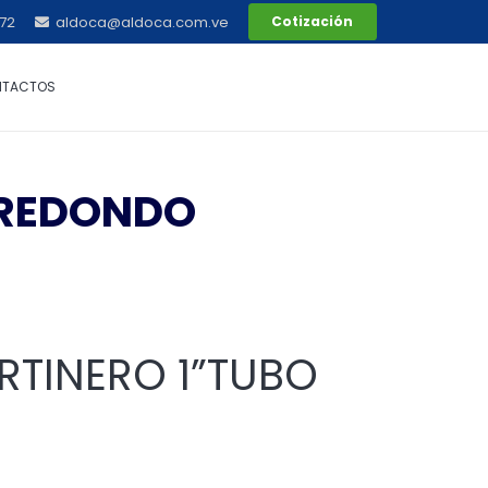
72
aldoca@aldoca.com.ve
Cotización
NTACTOS
 REDONDO
TINERO 1”TUBO