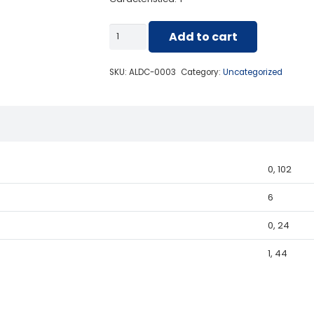
ALDC-
Add to cart
0003
CORTINERO
SKU:
ALDC-0003
Category:
Uncategorized
1”TUBO
REDONDO
quantity
0, 102
6
0, 24
1, 44