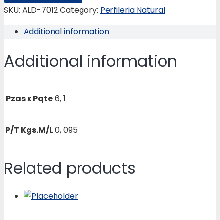
de
SKU:
ALD-7012
Category:
Perfileria Natural
9,5
Additional information
x
12,70
Additional information
MM.
quantity
Pzas x Pqte
6, 1
P/T Kgs.M/L
0, 095
Related products