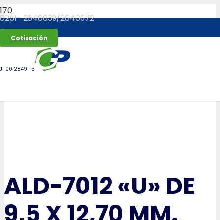
0251- 2640039/2640072
Cotización
J-00128491-5
ALD-7012 «U» DE
9,5 X 12,70 MM.