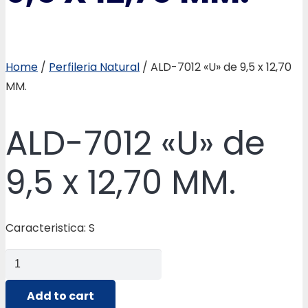
Home
/
Perfileria Natural
/ ALD-7012 «U» de 9,5 x 12,70
MM.
ALD-7012 «U» de
9,5 x 12,70 MM.
Caracteristica: S
ALD-
7012
"U"
Add to cart