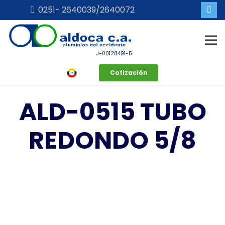
0251- 2640039/2640072
J-00128491-5
Cotización
ALD-0515 TUBO
REDONDO 5/8