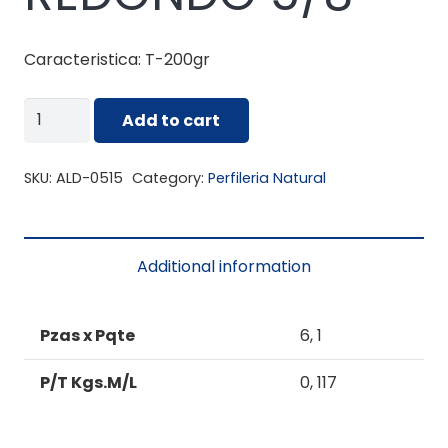
Caracteristica: T-200gr
ALD-
Add to cart
0515
TUBO
SKU:
ALD-0515
Category:
Perfileria Natural
REDONDO
5/8
quantity
Additional information
Pzas x Pqte
6, 1
P/T Kgs.M/L
0, 117