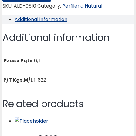
REDONDO
SKU:
ALD-0510
Category:
Perfileria Natural
2
Additional information
½
quantity
Additional information
Pzas x Pqte
6, 1
P/T Kgs.M/L
1, 622
Related products