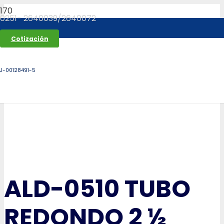
0251- 2640039/2640072
Cotización
J-00128491-5
ALD-0510 TUBO
REDONDO 2 ½