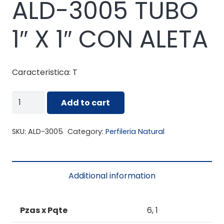
ALD-3005 TUBO
1″ X 1″ CON ALETA
Caracteristica: T
ALD-
Add to cart
3005
TUBO
SKU:
ALD-3005
Category:
Perfileria Natural
1"
X
1"
Additional information
CON
ALETA
quantity
Pzas x Pqte
6, 1