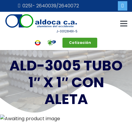
0251- 2640039/2640072
J-00128491-5
Cotización
ALD-3005 TUBO
1″ X 1″ CON
ALETA