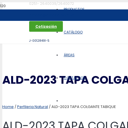
0251- 2640039/2640072
PRODUCTOS
aldoca@aldoca.com.ve
Cotización
CATÁLOGO
J-00128491-5
ÁREAS
ALD-2023 TAPA COLGA
CONTACTOS
Home
/
Perfileria Natural
/ ALD-2023 TAPA COLGANTE TABIQUE
ALD-2023 TAPA COLGA