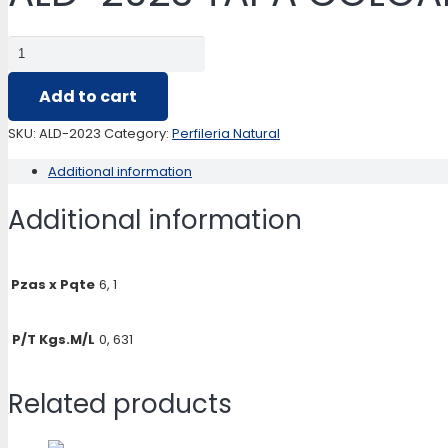
ALD-
2023
Add to cart
TAPA
COLGANTE
SKU:
ALD-2023
Category:
Perfileria Natural
TABIQUE
Additional information
quantity
Additional information
Pzas x Pqte
6, 1
P/T Kgs.M/L
0, 631
Related products