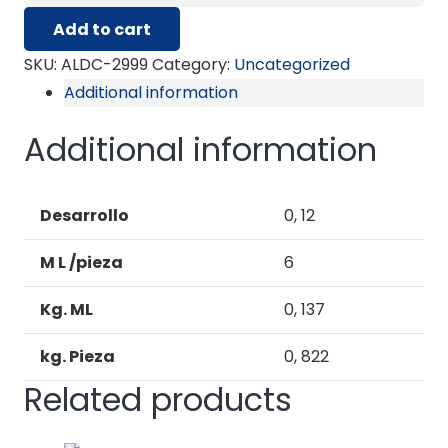
2999
Add to cart
REMATE
CERAMICO
SKU:
ALDC-2999
Category:
Uncategorized
(PTA.BAÑO)
Additional information
quantity
Additional information
Desarrollo
0, 12
M L /pieza
6
Kg. ML
0, 137
kg. Pieza
0, 822
Related products