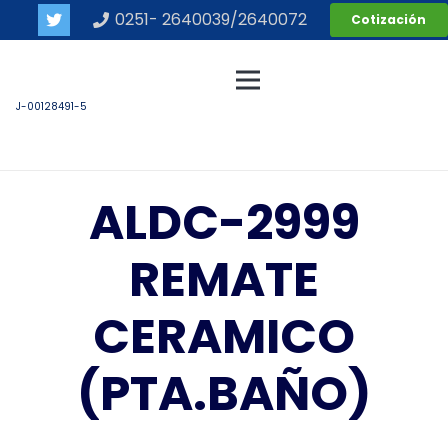
0251- 2640039/2640072
Cotización
J-00128491-5
ALDC-2999
REMATE
CERAMICO
(PTA.BAÑO)