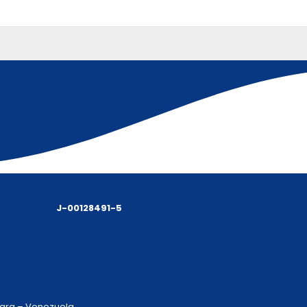
J-00128491-5
 Lara – Venezuela.