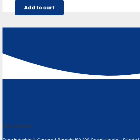
Add to cart
Ubicación:
Zona Industrial II, Carrera 6 Parcela 189-190 Barquisimeto – Estado