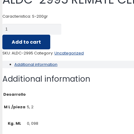
Caracteristica: S-200gr
ALDC-
2995
Add to cart
REMATE
CERAMICO
SKU:
ALDC-2995
Category:
Uncategorized
quantity
Additional information
Additional information
Desarrollo
M L /pieza
5, 2
Kg. ML
0, 098