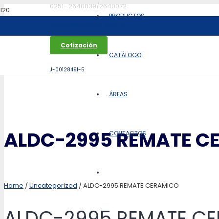
0251- 2640039/2640072
PRODUCTOS
aldoca@aldoca.com.ve
Cotización
CATÁLOGO
J-00128491-5
ÁREAS
ALDC-2995 REMATE C
CONTACTOS
Home
/
Uncategorized
/ ALDC-2995 REMATE CERAMICO
ALDC-2995 REMATE C