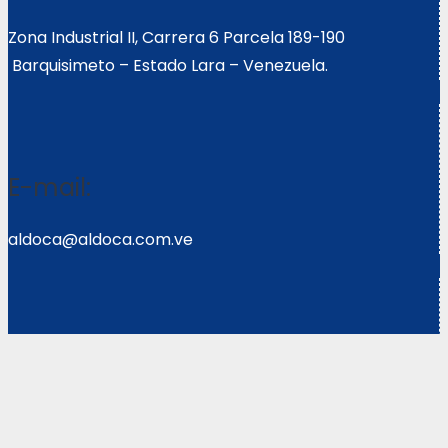
Zona Industrial II, Carrera 6 Parcela 189-190
Barquisimeto – Estado Lara – Venezuela.
E-mail:
aldoca@aldoca.com.ve
Llámanos:
0251- 2640039/2640072