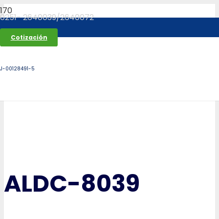
0251- 2640039/2640072
Cotización
J-00128491-5
ALDC-8039