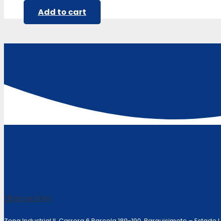
Add to cart
Ubicación:
Zona Industrial II, Carrera 6 Parcela 189-190 Barquisimeto – Estado