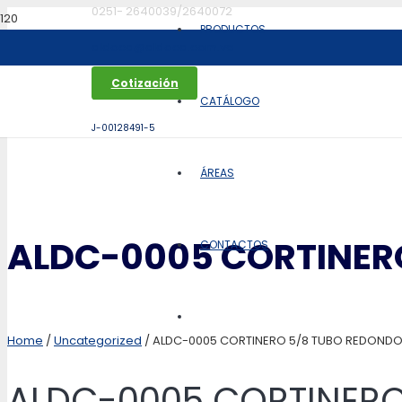
0251- 2640039/2640072
PRODUCTOS
aldoca@aldoca.com.ve
Cotización
CATÁLOGO
J-00128491-5
ÁREAS
ALDC-0005 CORTINER
CONTACTOS
Home
/
Uncategorized
/ ALDC-0005 CORTINERO 5/8 TUBO REDOND
ALDC-0005 CORTINER