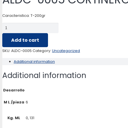
Caracteristica: T-200gr
ALDC-
0005
Add to cart
CORTINERO
5/8
SKU:
ALDC-0005
Category:
Uncategorized
TUBO
Additional information
REDONDO
quantity
Additional information
Desarrollo
M L /pieza
6
Kg. ML
0, 131