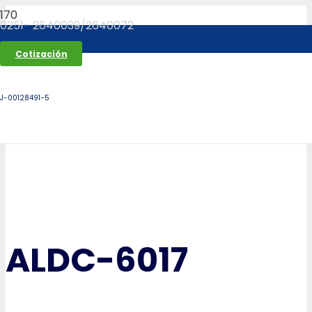
0251- 2640039/2640072
Cotización
J-00128491-5
ALDC-6017