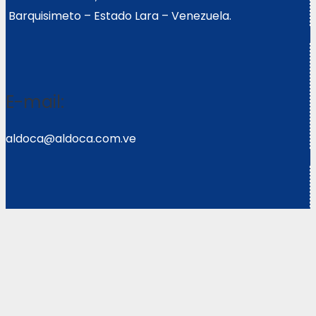
Barquisimeto – Estado Lara – Venezuela.
E-mail:
aldoca@aldoca.com.ve
Llámanos:
0251- 2640039/2640072
Copyright © 2021 Corpoweb
Solutions LLC