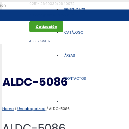
0251- 2640039/2640072
PRODUCTOS
aldoca@aldoca.com.ve
Cotización
CATÁLOGO
J-00128491-5
ÁREAS
ALDC-5086
CONTACTOS
Home
/
Uncategorized
/ ALDC-5086
ALDC-5086