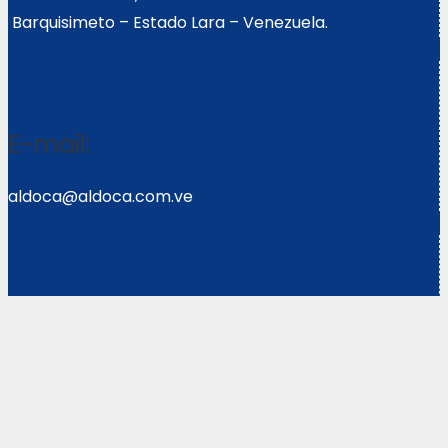
Barquisimeto – Estado Lara – Venezuela.
E-mail:
aldoca@aldoca.com.ve
Llámanos:
0251- 2640039/2640072
Copyright © 2021 Corpoweb
Solutions LLC