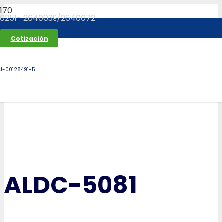
0251- 2640039/2640072
Cotización
J-00128491-5
ALDC-5081