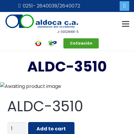
0251- 2640039/2640072
J-00128491-5
Cotización
ALDC-3510
ALDC-3510
ALDC-
Add to cart