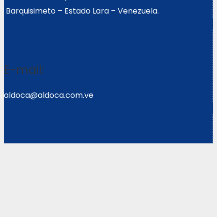
Barquisimeto – Estado Lara – Venezuela.
E-mail:
aldoca@aldoca.com.ve
Llámanos:
0251- 2640039/2640072
Copyright © 2021 Corpoweb
Solutions LLC