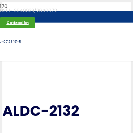
0251- 2640039/2640072
Cotización
J-00128491-5
ALDC-2132