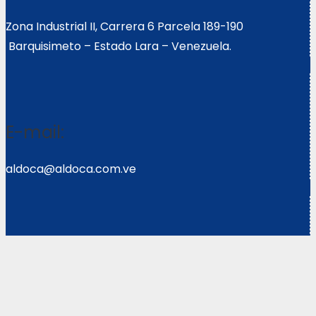
Zona Industrial II, Carrera 6 Parcela 189-190
Barquisimeto – Estado Lara – Venezuela.
E-mail:
aldoca@aldoca.com.ve
Llámanos:
0251- 2640039/2640072