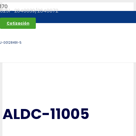
0251- 2640039/2640072
Cotización
J-00128491-5
ALDC-11005