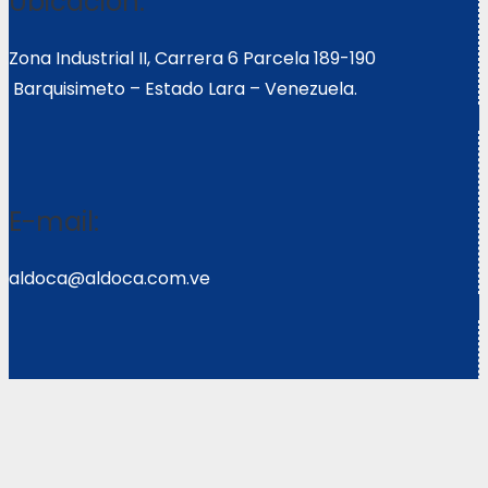
Ubicación:
Zona Industrial II, Carrera 6 Parcela 189-190
Barquisimeto – Estado Lara – Venezuela.
E-mail:
aldoca@aldoca.com.ve
Llámanos:
0251- 2640039/2640072