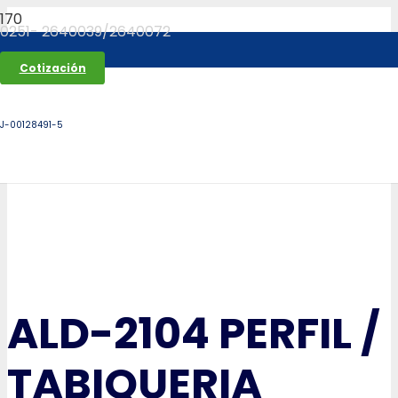
0251- 2640039/2640072
Cotización
J-00128491-5
ALD-2104 PERFIL /
TABIQUERIA