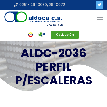
0251- 2640039/2640072
J-00128491-5
Cotización
ALDC-2036
PERFIL
P/ESCALERAS