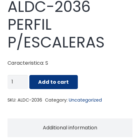
ALDC-2036
PERFIL
P/ESCALERAS
Caracteristica: S
ALDC-
Add to cart
2036
PERFIL
SKU:
ALDC-2036
Category:
Uncategorized
P/ESCALERAS
quantity
Additional information