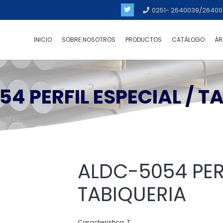
0251- 2640039/26400
INICIO
SOBRE NOSOTROS
PRODUCTOS
CATÁLOGO
ÁR
4 PERFIL ESPECIAL / T
ALDC-5054 PERF
TABIQUERIA
Caracteristica: T