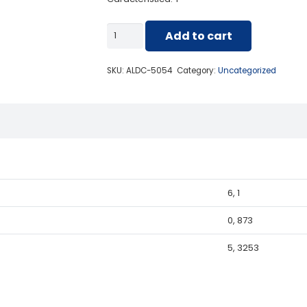
ALDC-
Add to cart
5054
PERFIL
SKU:
ALDC-5054
Category:
Uncategorized
ESPECIAL
/
TABIQUERIA
quantity
6, 1
0, 873
5, 3253