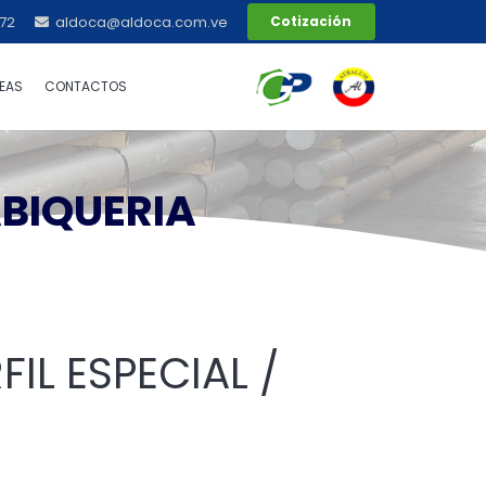
72
aldoca@aldoca.com.ve
Cotización
EAS
CONTACTOS
ABIQUERIA
IL ESPECIAL /