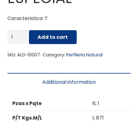
Caracteristica: T
ALD-
Add to cart
10007
PERFIL
SKU:
ALD-10007
Category:
Perfileria Natural
ESPECIAL
quantity
Additional information
Pzas x Pqte
6, 1
P/T Kgs.M/L
1, 871