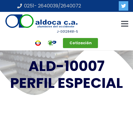
0251- 2640039/2640072
J-00128491-5
Cotización
ALD-10007
PERFIL ESPECIAL