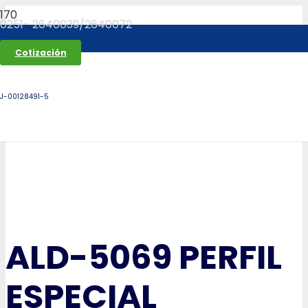
0251- 2640039/2640072
Cotización
J-00128491-5
ALD-5069 PERFIL
ESPECIAL