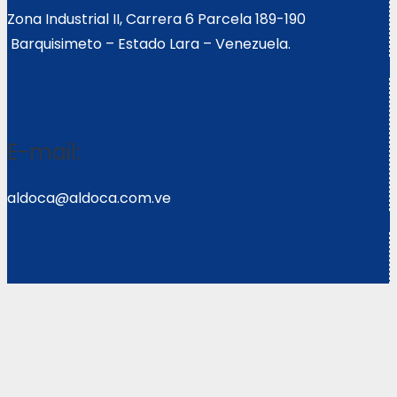
Zona Industrial II, Carrera 6 Parcela 189-190
Barquisimeto – Estado Lara – Venezuela.
E-mail:
aldoca@aldoca.com.ve
Llámanos:
0251- 2640039/2640072
Copyright © 2021 Corpoweb
Solutions LLC