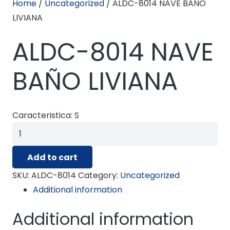
Home
/
Uncategorized
/ ALDC-8014 NAVE BAÑO
LIVIANA
ALDC-8014 NAVE
BAÑO LIVIANA
Caracteristica: S
ALDC-
8014
Add to cart
NAVE
BAÑO
SKU:
ALDC-8014
Category:
Uncategorized
LIVIANA
Additional information
quantity
Additional information