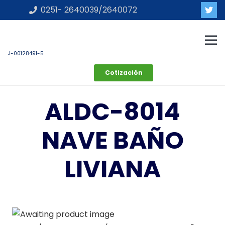
0251- 2640039/2640072
J-00128491-5
Cotización
ALDC-8014
NAVE BAÑO
LIVIANA