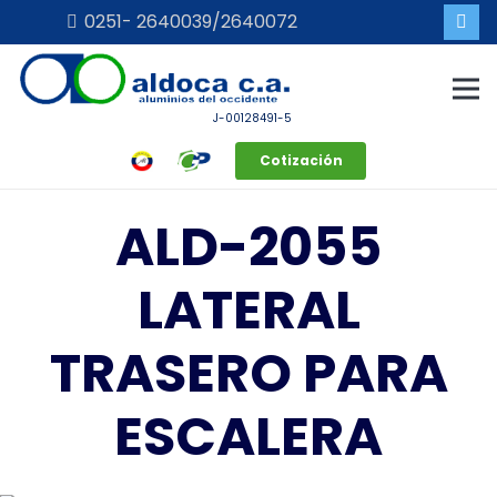
0251- 2640039/2640072
J-00128491-5
Cotización
ALD-2055
LATERAL
TRASERO PARA
ESCALERA