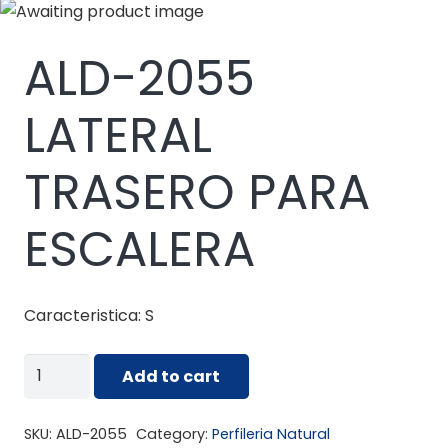
ALD-2055
LATERAL
TRASERO PARA
ESCALERA
Caracteristica: S
ALD-
Add to cart
2055
LATERAL
SKU:
ALD-2055
Category:
Perfileria Natural