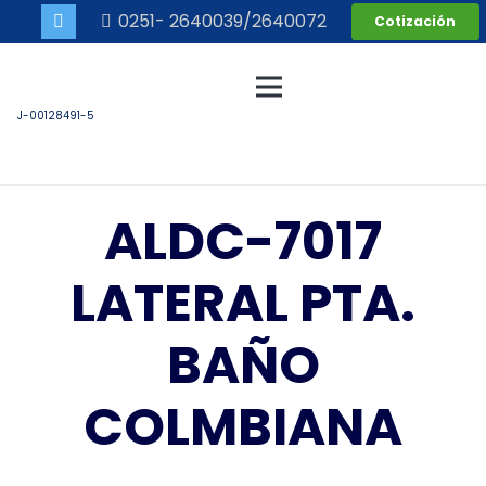
0251- 2640039/2640072
Cotización
J-00128491-5
ALDC-7017
LATERAL PTA.
BAÑO
COLMBIANA