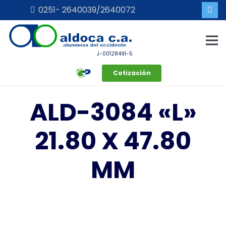
0251- 2640039/2640072
J-00128491-5
Cotización
ALD-3084 «L»
21.80 X 47.80
MM