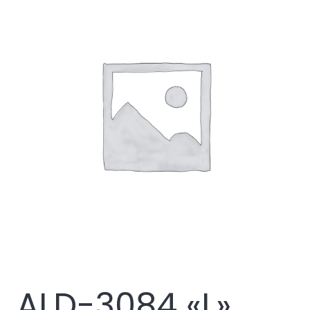
ALD-3084 «L»