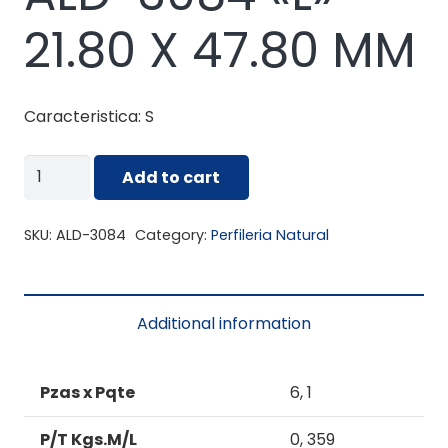
21.80 X 47.80 MM
Caracteristica: S
ALD-
Add to cart
3084
"L"
SKU:
ALD-3084
Category:
Perfileria Natural
21.80
X
47.80
Additional information
MM
quantity
Pzas x Pqte
6, 1
P/T Kgs.M/L
0, 359