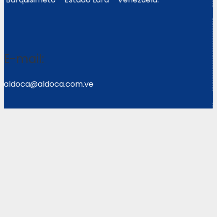
E-mail:
aldoca@aldoca.com.ve
Llámanos:
0251- 2640039/2640072
Copyright © 2021 Corpoweb
Solutions LLC