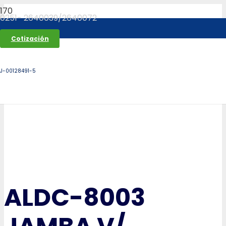
0251- 2640039/2640072
Cotización
J-00128491-5
ALDC-8003