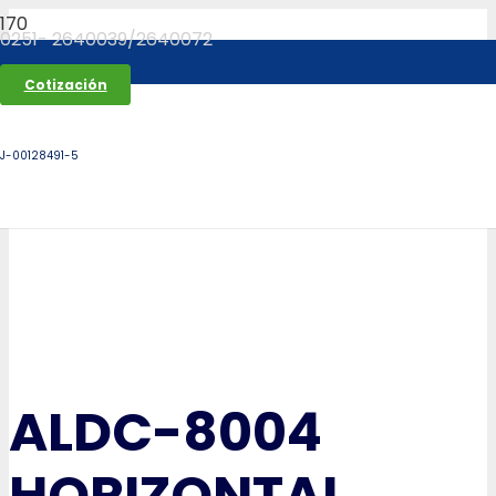
0251- 2640039/2640072
Cotización
J-00128491-5
ALDC-8004
HORIZONTAL