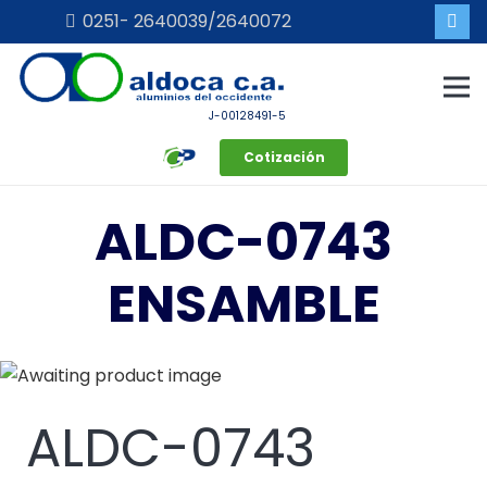
0251- 2640039/2640072
J-00128491-5
Cotización
ALDC-0743
ENSAMBLE
ALDC-0743