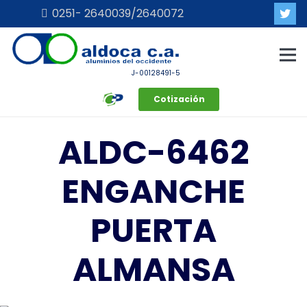
0251- 2640039/2640072
J-00128491-5
Cotización
ALDC-6462
ENGANCHE
PUERTA
ALMANSA