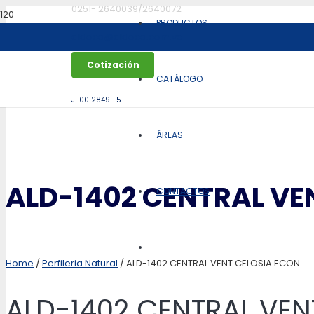
0251- 2640039/2640072
PRODUCTOS
aldoca@aldoca.com.ve
Cotización
CATÁLOGO
J-00128491-5
ÁREAS
ALD-1402 CENTRAL VE
CONTACTOS
Home
/
Perfileria Natural
/ ALD-1402 CENTRAL VENT.CELOSIA ECON
ALD-1402 CENTRAL VEN