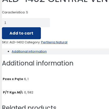
Caracteristica: S
ALD-
1402
Add to cart
CENTRAL
VENT.CELOSIA
SKU:
ALD-1402
Category:
Perfileria Natural
ECON
Additional information
quantity
Additional information
Pzas x Pqte
6, 1
P/T Kgs.M/L
0, 582
Related products