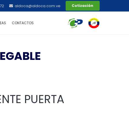
72
aldoca@aldoca.com.ve
Cotización
EAS
CONTACTOS
LEGABLE
ENTE PUERTA