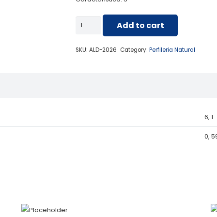
ALD-
Add to cart
2026
BATIENTE
SKU:
ALD-2026
Category:
Perfileria Natural
PUERTA
PLEGABLE
quantity
6, 1
0, 5