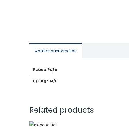
Additional information
Pzas x Pqte
P/T Kgs.M/L
Related products