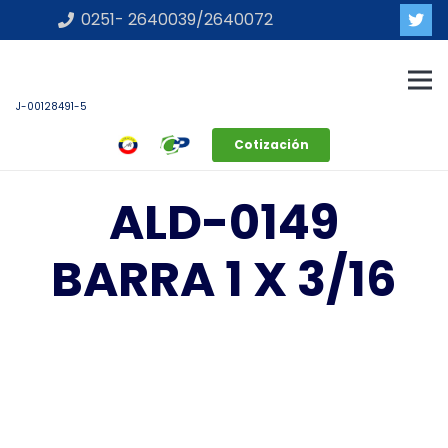
0251- 2640039/2640072
J-00128491-5
Cotización
ALD-0149
BARRA 1 X 3/16