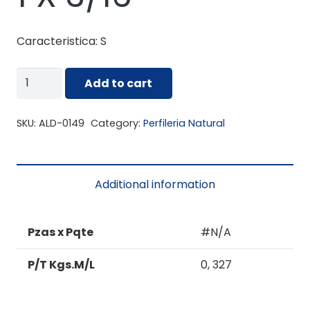
Caracteristica: S
ALD-
Add to cart
0149
BARRA
SKU:
ALD-0149
Category:
Perfileria Natural
1
X
3/16
Additional information
quantity
Pzas x Pqte
#N/A
P/T Kgs.M/L
0, 327