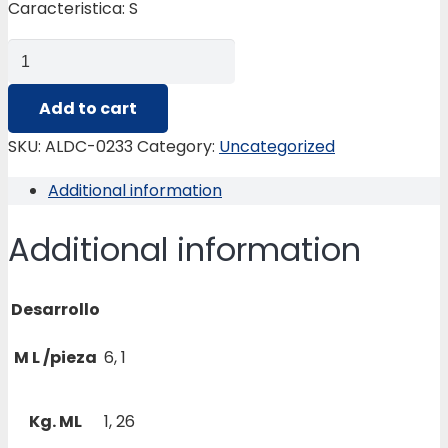
Caracteristica: S
ALDC-
0233
ANGULO
Add to cart
L.IGUALES
SKU:
ALDC-0233
Category:
Uncategorized
2
Additional information
X
3/16
Additional information
quantity
Desarrollo
M L /pieza
6, 1
Kg. ML
1, 26