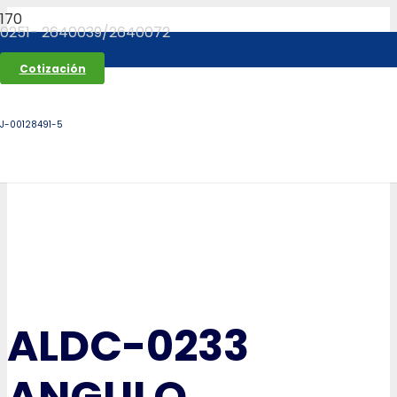
0251- 2640039/2640072
Cotización
J-00128491-5
ALDC-0233
ANGULO