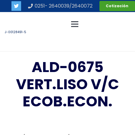
0251- 2640039/2640072
Cotización
J-00128491-5
ALD-0675
VERT.LISO V/C
ECOB.ECON.