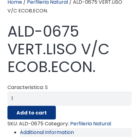
Home
/
Perfileria Natural
/ ALD-0675 VERT.LISO
V/C ECOB.ECON.
ALD-0675
VERT.LISO V/C
ECOB.ECON.
Caracteristica: S
ALD-
0675
Add to cart
VERT.LISO
V/C
SKU:
ALD-0675
Category:
Perfileria Natural
ECOB.ECON.
Additional information