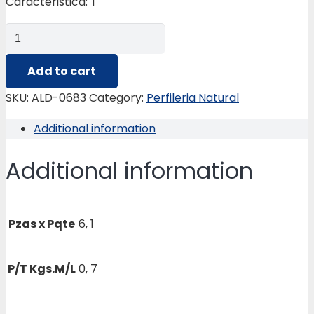
Caracteristica: T
ALD-
0683
VERT.GANCHO/HOJA
Add to cart
V/C
SKU:
ALD-0683
Category:
Perfileria Natural
TIPO
Additional information
BEL.
quantity
Additional information
Pzas x Pqte
6, 1
P/T Kgs.M/L
0, 7