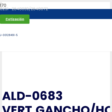
0251- 2640039/2640072
Cotización
J-00128491-5
ALD-0683
VERT.GANCHO/H