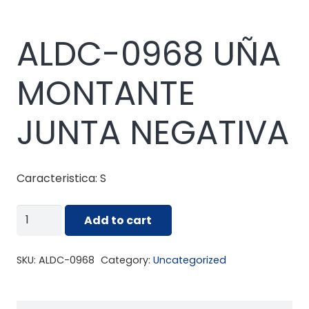
ALDC-0968 UÑA
MONTANTE
JUNTA NEGATIVA
Caracteristica: S
ALDC-
Add to cart
0968
UÑA
SKU:
ALDC-0968
Category:
Uncategorized
MONTANTE
JUNTA