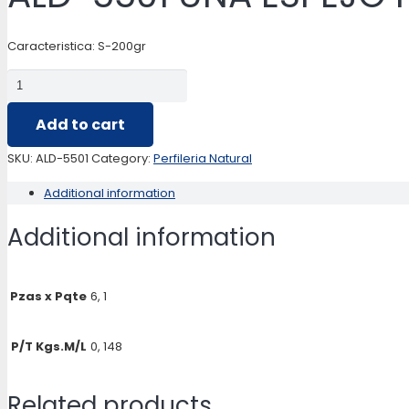
Caracteristica: S-200gr
ALD-
5501
Add to cart
UÑA
ESPEJO
SKU:
ALD-5501
Category:
Perfileria Natural
PEQUEÑO
Additional information
quantity
Additional information
Pzas x Pqte
6, 1
P/T Kgs.M/L
0, 148
Related products