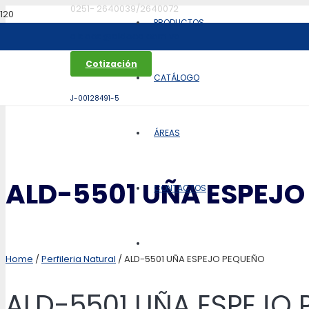
0251- 2640039/2640072
PRODUCTOS
aldoca@aldoca.com.ve
Cotización
CATÁLOGO
J-00128491-5
ÁREAS
ALD-5501 UÑA ESPEJO
CONTACTOS
Home
/
Perfileria Natural
/ ALD-5501 UÑA ESPEJO PEQUEÑO
ALD-5501 UÑA ESPEJO