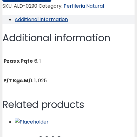
4”
SKU:
ALD-0290
Category:
Perfileria Natural
X
Additional information
1
¾
Additional information
X
0.080
quantity
Pzas x Pqte
6, 1
P/T Kgs.M/L
1, 025
Related products