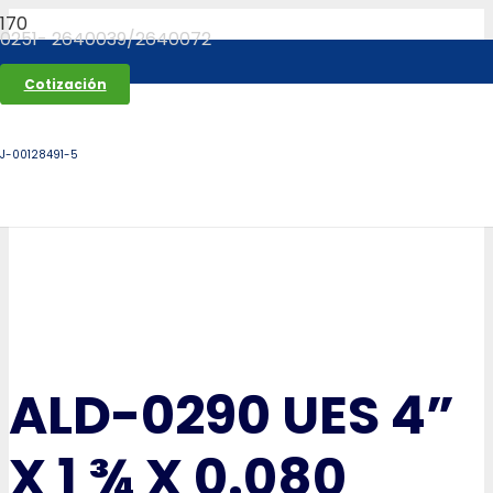
0251- 2640039/2640072
Cotización
J-00128491-5
ALD-0290 UES 4”
X 1 ¾ X 0.080