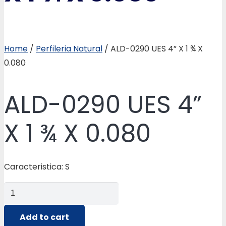
Home
/
Perfileria Natural
/ ALD-0290 UES 4” X 1 ¾ X
0.080
ALD-0290 UES 4”
X 1 ¾ X 0.080
Caracteristica: S
ALD-
0290
UES
Add to cart